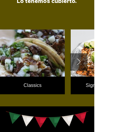
Lo tenemos cubierto.
Classics
Signature Plates