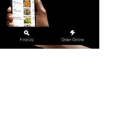
Find Us
Order Online
¡Sé el primero en
saberlo!
Recibe ofertas exclusivas,
eventos emergentes y deliciosas