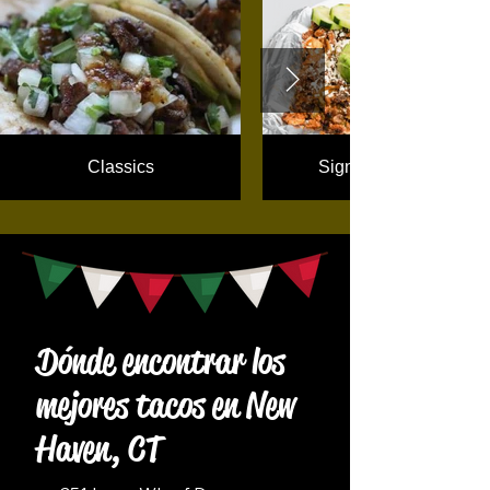
Classics
Signature Plates
Dónde encontrar los
mejores tacos en New
Haven, CT