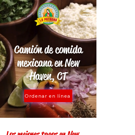
Camión de comida
mexicana en New
Haven, CT
Ordenar en línea
Los mejores tacos en New